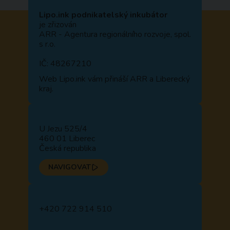
Lipo.ink podnikatelský inkubátor
je zřizován
ARR - Agentura regionálního rozvoje, spol.
s r.o.
IČ: 48267210
Web
Lipo.ink
vám přináší ARR a Liberecký
kraj.
U Jezu 525/4
460 01 Liberec
Česká republika
NAVIGOVAT
+420 722 914 510