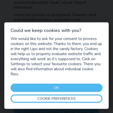
psychoterapeutický výcvik i výcvik krizové
intervence.
Deset let působil ve společnosti Deloitte, vedl
transformační projekty a působil v top
managementu firem jako ČEZ Prodej, Česká
spořitelna nebo Direct pojišťovna. Vedl ČEZ
Could we keep cookies with you?
Akademii, která s pomocí expertů pomáhá lidem
We would like to ask for your consent to process
šetřit energiemi.
cookies on this website. Thanks to them, you end up
Od září 2023 je v čele Úřadu práce ČR a pod
in the right Lipo and not the candy factory. Cookies
jeho vedením se rozbíhá digitalizace a
will help us to properly evaluate website traffic and
modernizace služeb pro statisíce klientů.
everything will work as it’s supposed to. Click on
Settings to select your favourite cookies. There you
will also find information about individual cookie
Přednáška bude živě přenášena z Prahy na
files.
plátno v Lipo.ink.
Na místě bude připravena
káva a čaj
.
OK
Kapacita akce je omezená, proto je
nutná registrace.
COOKIE PREFERENCES
Pokud se nakonec nebudete moci zúčastnit,
dejte nám prosím vědět, ať můžeme
uvolněné místo nabídnout dalším zájemcům.