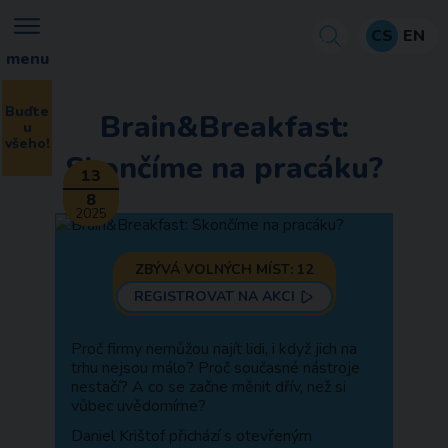
CS
EN
menu
Buďte
Brain&Breakfast:
u
všeho!
Skončíme na pracáku?
13
8
2025
ZBÝVÁ VOLNÝCH MÍST: 12
REGISTROVAT NA AKCI
Proč firmy nemůžou najít lidi, i když jich na
trhu nejsou málo? Proč současné nástroje
nestačí? A co se začne měnit dřív, než si
vůbec uvědomíme?
Daniel Krištof přichází s otevřeným