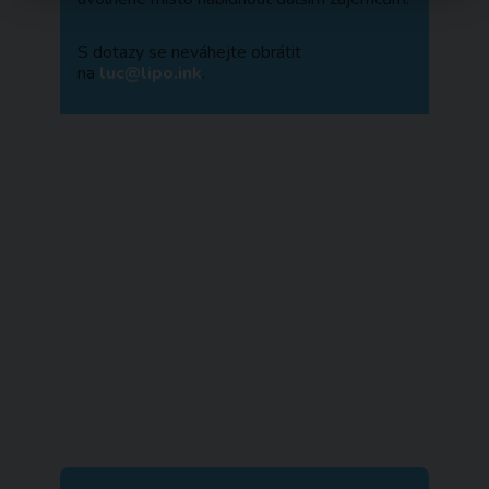
S dotazy se neváhejte obrátit
na
luc@lipo.ink
.