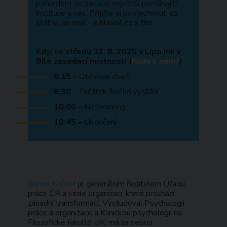
pohledem do zákulisí největší pomáhající
instituce u nás. Přijďte si poslechnout, co
stát ví, co neví – a hlavně co s tím.
Kdy: ve středu 13. 8. 2025 v Lipo.ink v
Bílé zasedací místnosti (
Kudy k nám?
)
8:15
– Otevření dveří
8:30
– Začátek živého vysílání
10:00
– Networking
10:45
– Ukončení
Daniel Krištof
je generálním ředitelem Úřadu
práce ČR a vede organizaci, která prochází
zásadní transformací. Vystudoval Psychologii
práce a organizace a Klinickou psychologii na
Filozofické fakultě UK, má za sebou