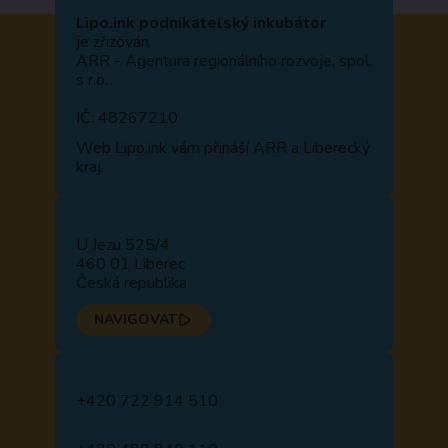
Lipo.ink podnikatelský inkubátor
je zřizován
ARR - Agentura regionálního rozvoje, spol.
s r.o.
IČ: 48267210
Web
Lipo.ink
vám přináší ARR a Liberecký
kraj.
U Jezu 525/4
460 01 Liberec
Česká republika
NAVIGOVAT
+420 722 914 510