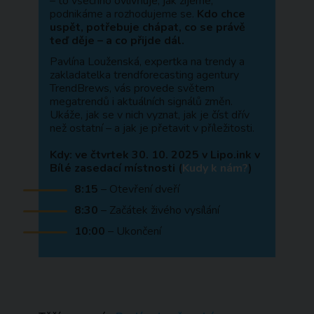
– to všechno ovlivňuje, jak žijeme,
podnikáme a rozhodujeme se.
Kdo chce
uspět, potřebuje chápat, co se právě
teď děje – a co přijde dál.
Pavlína Louženská, expertka na trendy a
zakladatelka trendforecasting agentury
TrendBrews, vás provede světem
megatrendů i aktuálních signálů změn.
Ukáže, jak se v nich vyznat, jak je číst dřív
než ostatní – a jak je přetavit v příležitosti.
Kdy: ve čtvrtek 30. 10. 2025 v Lipo.ink v
Bílé zasedací místnosti (
Kudy k nám?
)
8:15
– Otevření dveří
8:30
– Začátek živého vysílání
10:00
– Ukončení