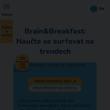
CS
EN
menu
Buďte
Brain&Breakfast:
u
všeho!
Naučte se surfovat na
trendech
30
10
2025
ZBÝVÁ VOLNÝCH MÍST: 8
REGISTROVAT NA AKCI
Svět se mění rychleji než kdy dřív.
Technologie, demografie, klima i chování lidí