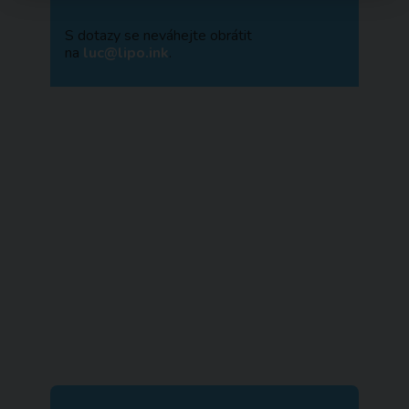
S dotazy se neváhejte obrátit
na
luc@lipo.ink
.