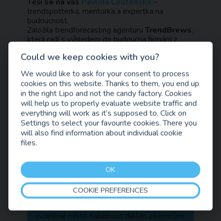
Těší se na vás
Pavlína Louženská
–
trendspotterka, mentorka a expertka na
budoucnost.
Založila trendforecasting agenturu
TrendBrews
,
která radí s výhledem do budoucna firmám z
Fortune500 i českým startupům. Je členkou
Could we keep cookies with you?
globální komunity
Culture Connectors
,
mentorkou
Google for Startups
pro Evropu,
We would like to ask for your consent to process
Afriku a Blízký východ a aktivně působí v
cookies on this website. Thanks to them, you end up
akcelerátorech po celém světě. Sedí v poradních
in the right Lipo and not the candy factory. Cookies
boardech technologických firem i neziskových
will help us to properly evaluate website traffic and
organizací včetně
Nadace Independent Press
.
everything will work as it’s supposed to. Click on
Settings to select your favourite cookies. There you
will also find information about individual cookie
Přednáška bude živě přenášena z Prahy na
files.
plátno v Lipo.ink.
Na místě bude připravena
káva a čaj
.
OK
Kapacita akce je omezená, proto je
nutná registrace.
COOKIE PREFERENCES
Pokud se nakonec nebudete moci zúčastnit,
dejte nám prosím vědět, ať můžeme
uvolněné místo nabídnout dalším zájemcům.