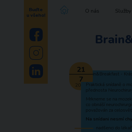
Buďte
O nás
Služby
u všeho!
Brain&
21
7
Praktická snídaně o mo
2022
přednosta Neurochirurg
Mrkneme se na mozek z 
co obnáší neurochirurgi
považován za celosvěto
Na snídani nesmí chy
nadšenci do lékař