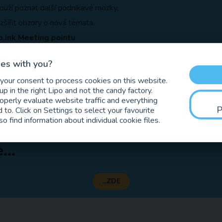
 touží poznat další podnikavé mozky,
 rozšířit obzory o nová témata.
o.ink Meeting pointu
veří
es with you?
 your consent to process cookies on this website.
řednášky networking
p in the right Lipo and not the candy factory.
roperly evaluate website traffic and everything
 to. Click on Settings to select your favourite
egistrace nutná.
Přednáška probíhá formou livestreamu. Akci 
so find information about individual cookie files.
ubem
.
...
...ZDE