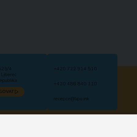
525/4
+420 722 914 510
Liberec
epublika
+420 488 840 110
GOVAT
recepce@lipo.ink
NÍCH ÚDAJŮ
VŠEOBECNÉ OBCHODNÍ PODMÍNKY