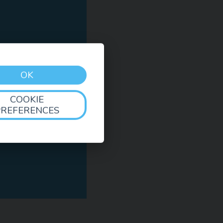
OK
COOKIE
PREFERENCES
spolupořádáme se