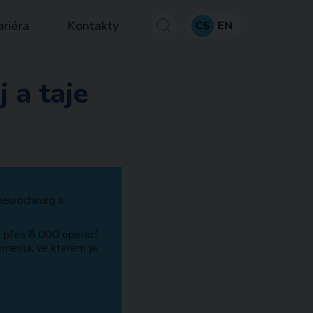
ariéra
Kontakty
CS
EN
 a taje
neurochirurg a
o přes 8 000 operací,
řemesla, ve kterém je