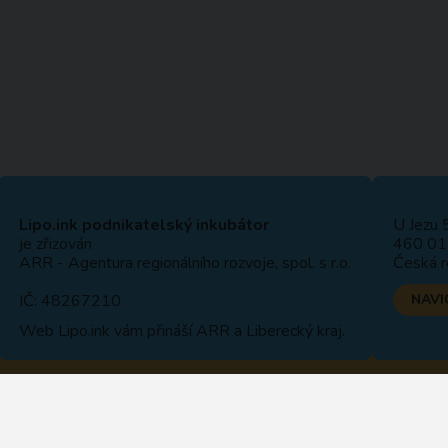
Lipo.ink podnikatelský inkubátor
U Jezu 
je zřizován
460 01 
ARR - Agentura regionálního rozvoje, spol. s r.o.
Česká r
IČ: 48267210
NAVI
Web
Lipo.ink
vám přináší ARR a Liberecký kraj.
OCHRANA OSOB