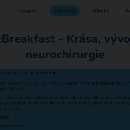
Pronájem
Kalendář
Příběhy
K
Breakfast - Krása, vývoj
neurochirurgie
zku a neurochirurgii! Hovořit bude
prof. Vladimír Beneš
, český 
ické kliniky.
úplně jiné perspektivy a zjistíme, jak se prof. Benešovi povedl
e a podíváme se jak do minulosti, tak do fascinující budoucnosti 
vou elitu.
bět:
ských oborů,