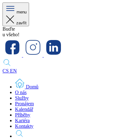
menu
zavřít
Buďte
u všeho!
CS
EN
Domů
O nás
Služby
Pronájem
Kalendář
Příběhy
Kariéra
Kontakty