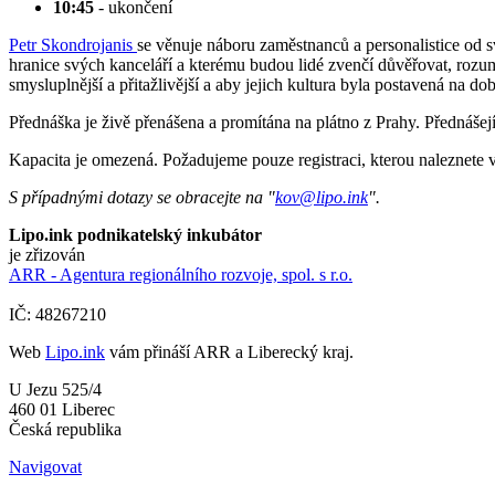
10:45
- ukončení
Petr Skondrojanis
se věnuje náboru zaměstnanců a personalistice od svý
hranice svých kanceláří a kterému budou lidé zvenčí důvěřovat, rozu
smysluplnější a přitažlivější a aby jejich kultura byla postavená na d
Přednáška je živě přenášena a promítána na plátno z Prahy. Přednášejí
Kapacita je omezená. Požadujeme pouze registraci, kterou naleznete v 
S případnými dotazy se obracejte na "
kov@lipo.ink
".
Lipo.ink podnikatelský inkubátor
je zřizován
ARR - Agentura regionálního rozvoje, spol. s r.o.
IČ: 48267210
Web
Lipo.ink
vám přináší ARR a Liberecký kraj.
U Jezu 525/4
460 01 Liberec
Česká republika
Navigovat