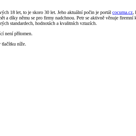
ch 18 let, to je skoro 30 let. Jeho aktuální počin je portál
cocuma.cz
,
mět a díky němu se pro firmy nadchnou. Petr se aktivně věnuje firemní
obrých standardech, hodnotách a kvalitních vztazích.
cí není přítomen.
tlačítku níže.