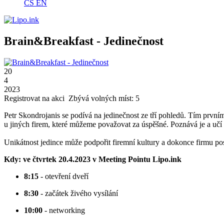
CS
EN
Brain&Breakfast - Jedinečnost
20
4
2023
Registrovat na akci
Zbývá volných míst: 5
Petr Skondrojanis se podívá na jedinečnost ze tří pohledů. Tím první
u jiných firem, které můžeme považovat za úspěšné. Poznává je a učí s
Unikátnost jedince může podpořit firemní kultury a dokonce firmu po
Kdy: ve čtvrtek 20.4.2023 v Meeting Pointu Lipo.ink
8:15
- otevření dveří
8:30
- začátek živého vysílání
10:00
- networking