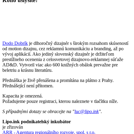
Koho uslyšíte?
Dodo Dobrík
je dlhoročný dizajnér s širokým rozsahom skúseností
od motion dizajnu, cez reklamnú komunikáciu a branding, až po
vývoj aplikácií. Ako jediný slovenský dizajnér je držiteľom
prestížneho ocenenia z celosvetovej dizajnovo-reklamnej súťaže
AD&D. Vytvoril viac ako 600 knižných obálok prevažne pre
beletriu a krásnu literatúru.
Přednáška je živě přenášena a promítána na plátno z Prahy.
Přednášející není přítomen.
Kapacita je omezená.
Požadujeme pouze registraci, kterou naleznete v tlačítku níže.
S případnými dotazy se obracejte na "
luc@lipo.ink
".
Lipo.ink podnikatelský inkubátor
je zřizován
ARR - Agentura regionálního rozvoje, spol. s r.o.