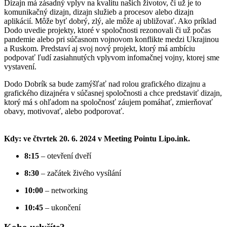
Dizajn má zásadný vplyv na kvalitu našich životov, či už je to
komunikačný dizajn, dizajn služieb a procesov alebo dizajn
aplikácií. Môže byť dobrý, zlý, ale môže aj ubližovať. Ako príklad
Dodo uvedie projekty, ktoré v spoločnosti rezonovali či už počas
pandemie alebo pri súčasnom vojnovom konflikte medzi Ukrajinou
a Ruskom. Predstaví aj svoj nový projekt, ktorý má ambíciu
podpovať ľudí zasiahnutých vplyvom infomačnej vojny, ktorej sme
vystavení.
Dodo Dobrík sa bude zamýšľať nad rolou grafického dizajnu a
grafického dizajnéra v súčasnej spoločnosti a chce predstaviť dizajn,
ktorý má s ohľadom na spoločnosť záujem pomáhať, zmierňovať
obavy, motivovať, alebo podporovať.
Kdy: ve čtvrtek 20. 6. 2024 v Meeting Pointu Lipo.ink.
8:15
– otevření dveří
8:30
– začátek živého vysílání
10:00
– networking
10:45
– ukončení