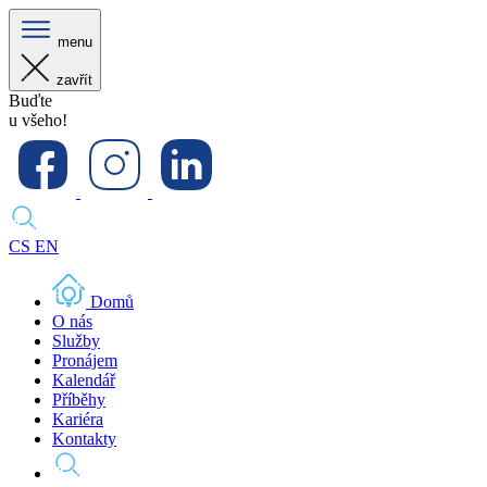
menu
zavřít
Buďte
u všeho!
CS
EN
Domů
O nás
Služby
Pronájem
Kalendář
Příběhy
Kariéra
Kontakty