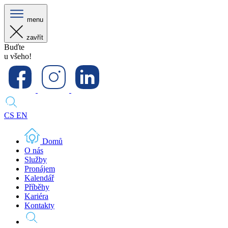
menu
zavřít
Buďte
u všeho!
CS
EN
Domů
O nás
Služby
Pronájem
Kalendář
Příběhy
Kariéra
Kontakty