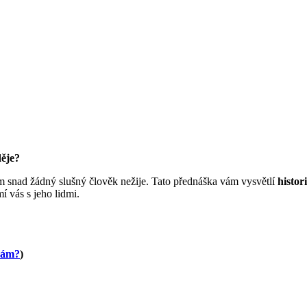
děje?
tam snad žádný slušný člověk nežije. Tato přednáška vám vysvětlí
histori
í vás s jeho lidmi.
nám?
)