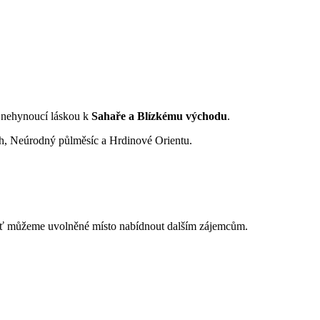
 s nehynoucí láskou k
Sahaře a Blízkému východu
.
ch, Neúrodný půlměsíc a Hrdinové Orientu.
 ať můžeme uvolněné místo nabídnout dalším zájemcům.