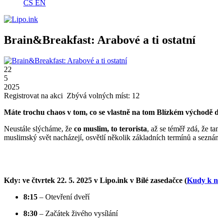
CS
EN
Brain&Breakfast: Arabové a ti ostatní
22
5
2025
Registrovat na akci
Zbývá volných míst: 12
Máte trochu chaos v tom, co se vlastně na tom Blízkém východě 
Neustále slýcháme, že
co muslim, to terorista
, až se téměř zdá, že 
muslimský svět nacházejí, osvětlí několik základních termínů a seznám
Kdy: ve čtvrtek 22. 5. 2025 v Lipo.ink v Bílé zasedačce (
Kudy k 
8:15
– Otevření dveří
8:30
– Začátek živého vysílání