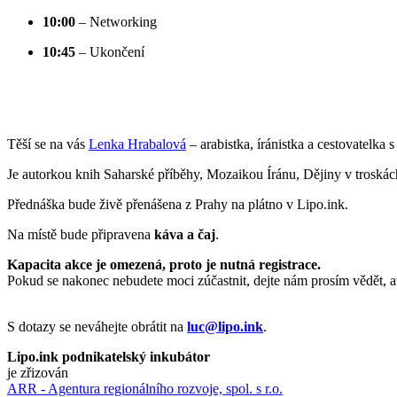
10:00
– Networking
10:45
– Ukončení
Těší se na vás
Lenka Hrabalová
– arabistka, íránistka a cestovatelka
Je autorkou knih Saharské příběhy, Mozaikou Íránu, Dějiny v troská
Přednáška bude živě přenášena z Prahy na plátno v Lipo.ink.
Na místě bude připravena
káva a čaj
.
Kapacita akce je omezená, proto je nutná registrace.
Pokud se nakonec nebudete moci zúčastnit, dejte nám prosím vědět,
S dotazy se neváhejte obrátit na
luc@lipo.ink
.
Lipo.ink podnikatelský inkubátor
je zřizován
ARR - Agentura regionálního rozvoje, spol. s r.o.