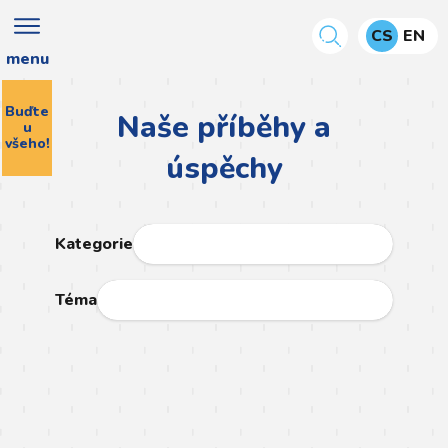
CS
EN
menu
Buďte
Naše příběhy a
u
všeho!
úspěchy
Kategorie
Téma