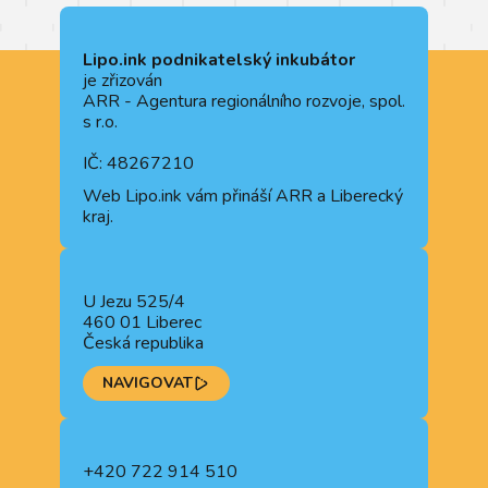
Lipo.ink podnikatelský inkubátor
je zřizován
ARR - Agentura regionálního rozvoje, spol.
s r.o.
IČ: 48267210
Web
Lipo.ink
vám přináší ARR a Liberecký
kraj.
U Jezu 525/4
460 01 Liberec
Česká republika
NAVIGOVAT
+420 722 914 510