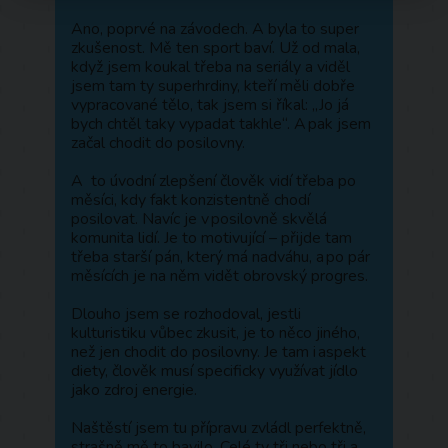
Ano, poprvé na závodech. A byla to super
zkušenost. Mě ten sport baví. Už od mala,
když jsem koukal třeba na seriály a viděl
jsem tam ty superhrdiny, kteří měli dobře
vypracované tělo, tak jsem si říkal: „Jo já
bych chtěl taky vypadat takhle“. A pak jsem
začal chodit do posilovny.
A to úvodní zlepšení člověk vidí třeba po
měsíci, kdy fakt konzistentně chodí
posilovat. Navíc je v posilovně skvělá
komunita lidí. Je to motivující – přijde tam
třeba starší pán, který má nadváhu, a po pár
měsících je na něm vidět obrovský progres.
Dlouho jsem se rozhodoval, jestli
kulturistiku vůbec zkusit, je to něco jiného,
než jen chodit do posilovny. Je tam i aspekt
diety, člověk musí specificky využívat jídlo
jako zdroj energie.
Naštěstí jsem tu přípravu zvládl perfektně,
strašně mě to bavilo. Celé ty tři nebo tři a