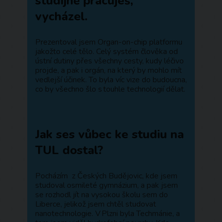
studijně pracuješ,
vycházel.
Prezentoval jsem Organ-on-chip platformu
jakožto celé tělo. Celý systém člověka od
ústní dutiny přes všechny cesty, kudy léčivo
projde, a pak i orgán, na který by mohlo mít
vedlejší účinek. To byla víc vize do budoucna,
co by všechno šlo s touhle technologií dělat.
Jak ses vůbec ke studiu na
TUL dostal?
Pocházím z Českých Budějovic, kde jsem
studoval osmileté gymnázium, a pak jsem
se rozhodl jít na vysokou školu sem do
Liberce, jelikož jsem chtěl studovat
nanotechnologie. V Plzni byla Techmánie, a