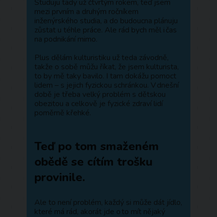
Studuju tady už čtvrtým rokem, teď jsem
mezi prvním a druhým ročníkem
inženýrského studia, a do budoucna plánuju
zůstat u téhle práce. Ale rád bych měl i čas
na podnikání mimo.
Plus dělám kulturistiku už teda závodně,
takže o sobě můžu říkat, že jsem kulturista,
to by mě taky bavilo. I tam dokážu pomoct
lidem – s jejich fyzickou schránkou. V dnešní
době je třeba velký problém s dětskou
obezitou a celkově je fyzické zdraví lidí
poměrně křehké.
Teď po tom smaženém
obědě se cítím trošku
provinile.
Ale to není problém, každý si může dát jídlo,
které má rád, akorát jde o to mít nějaký