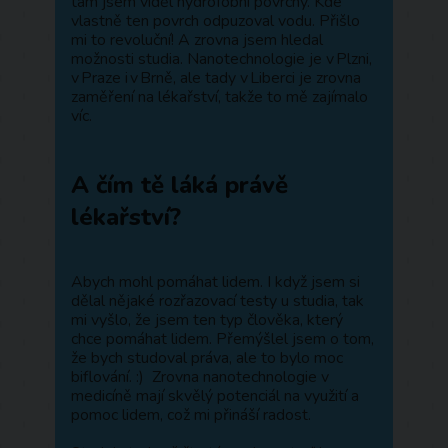
tam jsem viděl hydrofobní povrchy. Kde
vlastně ten povrch odpuzoval vodu. Přišlo
mi to revoluční! A zrovna jsem hledal
možnosti studia. Nanotechnologie je v Plzni,
v Praze i v Brně, ale tady v Liberci je zrovna
zaměření na lékařství, takže to mě zajímalo
víc.
A čím tě láká právě
lékařství?
Abych mohl pomáhat lidem. I když jsem si
dělal nějaké rozřazovací testy u studia, tak
mi vyšlo, že jsem ten typ člověka, který
chce pomáhat lidem. Přemýšlel jsem o tom,
že bych studoval práva, ale to bylo moc
biflování. :) Zrovna nanotechnologie v
medicíně mají skvělý potenciál na využití a
pomoc lidem, což mi přináší radost.