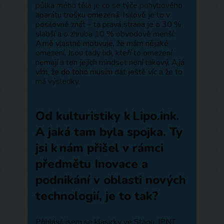
půlka mého těla je co se týče pohybového
aparátu trošku omezená. I silově je to v
posilovně znát – ta pravá strana je o 30 %
slabší a o zhruba 10 % obvodově menší.
A mě vlastně motivuje, že mám nějaké
omezení. Jsou tady lidi, kteří to omezení
nemají a ten jejich mindset není takový. A já
vím, že do toho musím dát ještě víc a že to
má výsledky.
Od kulturistiky k Lipo.ink.
A jaká tam byla spojka. Ty
jsi k nám přišel v rámci
předmětu Inovace a
podnikání v oblasti nových
technologií, je to tak?
Přihlásil jsem se klasicky ve Stagu. IPNT