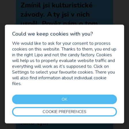
Zmínil jsi kulturistické
závody. A ty jsi v nich
uspěl. Pověz nám o tom
víc.
Could we keep cookies with you?
We would like to ask for your consent to process
Byly to kulturistické závody
od světové
cookies on this website. Thanks to them, you end up
organizace ICN
, soutěž
ICompete
in the right Lipo and not the candy factory. Cookies
Natural
, což je pro závodníky, kteří
will help us to properly evaluate website traffic and
nepoužívají zakázané látky. Na vysoké úrovni
everything will work as it’s supposed to. Click on
v kulturistice už jsou lidi motivovaní i ziskem
Settings to select your favourite cookies. There you
a pouzívají i tyto látky, není to zakázané a je
will also find information about individual cookie
to vlastně taková šedá zóna. Ale právě ICN
files.
je super v tom, že má testy na doping. A
závody jsou otevřené všem – ať už je to
závodník, který závodí 10 let nebo i závodník
OK
který tam jde poprvé.
COOKIE PREFERENCES
Jako ty…