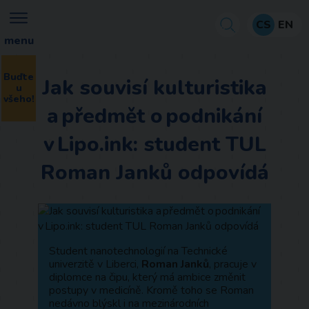
CS
EN
menu
Buďte
Jak souvisí kulturistika
u
všeho!
a předmět o podnikání
v Lipo.ink: student TUL
Roman Janků odpovídá
Student nanotechnologií na Technické
univerzitě v Liberci,
Roman Janků
, pracuje v
diplomce na čipu, který má ambice změnit
postupy v medicíně. Kromě toho se Roman
nedávno blýskl i na mezinárodních