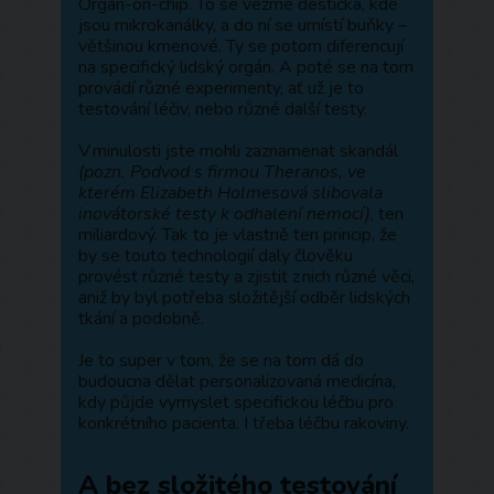
Organ-on-chip. To se vezme destička, kde
jsou mikrokanálky, a do ní se umístí buňky –
většinou kmenové. Ty se potom diferencují
na specifický lidský orgán. A poté se na tom
provádí různé experimenty, ať už je to
testování léčiv, nebo různé další testy.
V minulosti jste mohli zaznamenat skandál
(pozn. Podvod s firmou Theranos, ve
kterém Elizabeth Holmesová slibovala
inovátorské testy k odhalení nemocí)
, ten
miliardový. Tak to je vlastně ten princip, že
by se touto technologií daly člověku
provést různé testy a zjistit z nich různé věci,
aniž by byl potřeba složitější odběr lidských
tkání a podobně.
Je to super v tom, že se na tom dá do
budoucna dělat personalizovaná medicína,
kdy půjde vymyslet specifickou léčbu pro
konkrétního pacienta. I třeba léčbu rakoviny.
A bez složitého testování