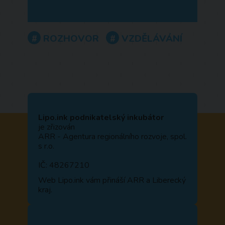
ROZHOVOR
VZDĚLÁVÁNÍ
Lipo.ink podnikatelský inkubátor
je zřizován
ARR - Agentura regionálního rozvoje, spol.
s r.o.
IČ: 48267210
Web
Lipo.ink
vám přináší ARR a Liberecký
kraj.