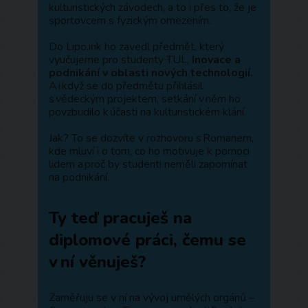
kulturistických závodech, a to i přes to, že je
sportovcem s fyzickým omezením.
Do Lipo.ink ho zavedl předmět, který
vyučujeme pro studenty TUL,
Inovace a
podnikání v oblasti nových technologií.
A i když se do předmětu přihlásil
s vědeckým projektem, setkání v něm ho
povzbudilo k účasti na kulturistickém klání.
Jak? To se dozvíte v rozhovoru s Romanem,
kde mluví i o tom, co ho motivuje k pomoci
lidem a proč by studenti neměli zapomínat
na podnikání.
Ty teď pracuješ na
diplomové práci, čemu se
v ní věnuješ?
Zaměřuju se v ní na vývoj umělých orgánů –