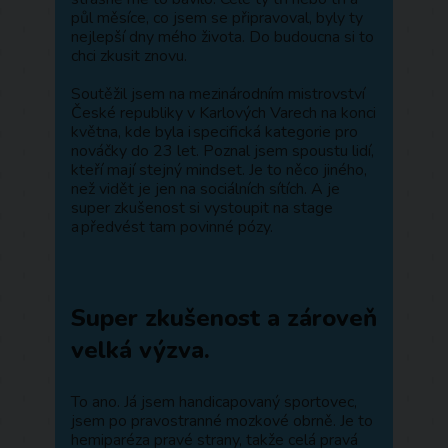
půl měsíce, co jsem se připravoval, byly ty
nejlepší dny mého života. Do budoucna si to
chci zkusit znovu.
Soutěžil jsem na mezinárodním mistrovství
České republiky v Karlových Varech na konci
května, kde byla i specifická kategorie pro
nováčky do 23 let. Poznal jsem spoustu lidí,
kteří mají stejný mindset. Je to něco jiného,
než vidět je jen na sociálních sítích. A je
super zkušenost si vystoupit na stage
a předvést tam povinné pózy.
Super zkušenost a zároveň
velká výzva.
To ano. Já jsem handicapovaný sportovec,
jsem po pravostranné mozkové obrně. Je to
hemiparéza pravé strany, takže celá pravá