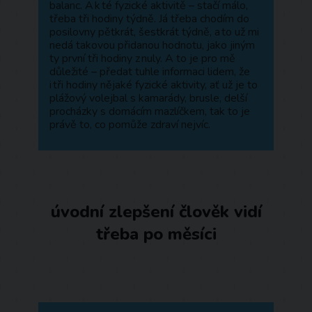
balanc. A k té fyzické aktivitě – stačí málo,
třeba tři hodiny týdně. Já třeba chodím do
posilovny pětkrát, šestkrát týdně, a to už mi
nedá takovou přidanou hodnotu, jako jiným
ty první tři hodiny z nuly. A to je pro mě
důležité – předat tuhle informaci lidem, že
i tři hodiny nějaké fyzické aktivity, ať už je to
plážový volejbal s kamarády, brusle, delší
procházky s domácím mazlíčkem, tak to je
právě to, co pomůže zdraví nejvíc.
úvodní zlepšení člověk vidí
třeba po měsíci