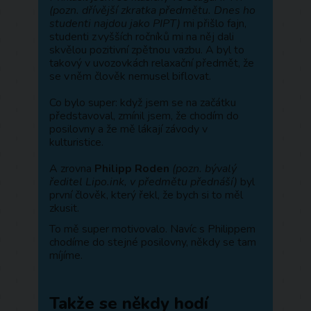
(pozn. dřívější zkratka předmětu. Dnes ho
studenti najdou jako PIPT)
mi přišlo fajn,
studenti z vyšších ročníků mi na něj dali
skvělou pozitivní zpětnou vazbu. A byl to
takový v uvozovkách relaxační předmět, že
se v něm člověk nemusel biflovat.
Co bylo super: když jsem se na začátku
představoval, zmínil jsem, že chodím do
posilovny a že mě lákají závody v
kulturistice.
A zrovna
Philipp Roden
(pozn. bývalý
ředitel Lipo.ink, v předmětu přednáší)
byl
první člověk, který řekl, že bych si to měl
zkusit.
To mě super motivovalo. Navíc s Philippem
chodíme do stejné posilovny, někdy se tam
míjíme.
Takže se někdy hodí