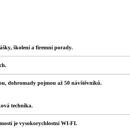
šky, školení a firemní porady.
ch.
kou, dohromady pojmou až 50 návštěvníků.
ková technika.
ostí je vysokorychlostní WI-FI.