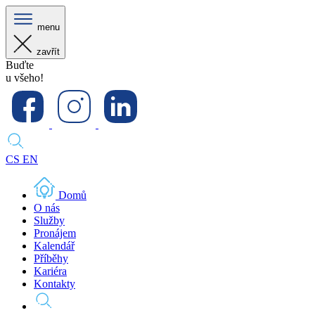
menu
zavřít
Buďte
u všeho!
CS
EN
Domů
O nás
Služby
Pronájem
Kalendář
Příběhy
Kariéra
Kontakty